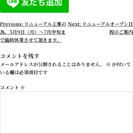
投
Previous:
リニューアル工事の
Next:
リニューアルオープン日
為、5月9日（月）〜7月中旬ま
程のご案内
稿
で臨時休業させて頂きます。
ナ
コメントを残す
ビ
メールアドレスが公開されることはありません。
※
が付いて
ゲ
いる欄は必須項目です
ー
コメント
※
シ
ョ
ン