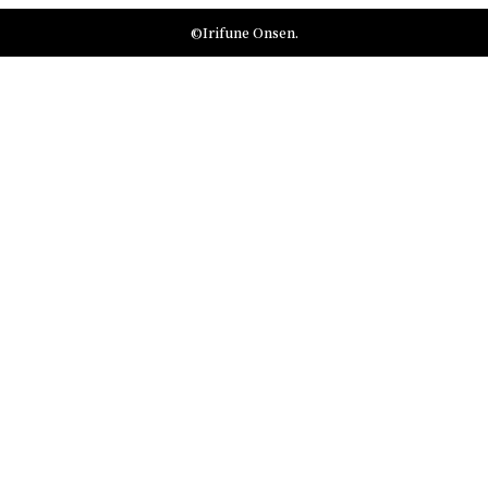
©Irifune Onsen.