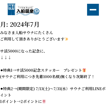
Skip
to
content
月:
2024年7月
みなさま入船サウナにたくさん
ご利用して頂きありがとうございます
サ活5000になった記念に、
↓↓↓
⚫︎特典1→サ活5000記念ステッカー プレゼント
(サウナご利用につき先着1000名様)無くなり次第終了！
⚫︎特典2→(期間限定) 7/13(土)〜7/31(水）サウナご利用LINEポ
イント
1ポイント→2ポイントに